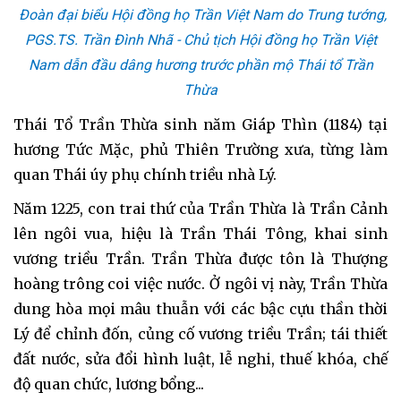
Đoàn đại biểu Hội đồng họ Trần Việt Nam do Trung tướng,
PGS.TS. Trần Đình Nhã - Chủ tịch Hội đồng họ Trần Việt
Nam dẫn đầu dâng hương trước phần mộ Thái tổ Trần
Thừa
Thái Tổ Trần Thừa sinh năm Giáp Thìn (1184) tại
hương Tức Mặc, phủ Thiên Trường xưa, từng làm
quan Thái úy phụ chính triều nhà Lý.
Năm 1225, con trai thứ của Trần Thừa là Trần Cảnh
lên ngôi vua, hiệu là Trần Thái Tông, khai sinh
vương triều Trần. Trần Thừa được tôn là Thượng
hoàng trông coi việc nước. Ở ngôi vị này, Trần Thừa
dung hòa mọi mâu thuẫn với các bậc cựu thần thời
Lý để chỉnh đốn, củng cố vương triều Trần; tái thiết
đất nước, sửa đổi hình luật, lễ nghi, thuế khóa, chế
độ quan chức, lương bổng...