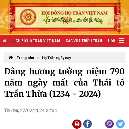
LỊCH SỬ HỌ TRẦN VIỆT NAM
CÁC VUA TRIỀU TRẦN
HĐV TRẦN 
Trang chủ
Họ Trần ngày nay
Dâng hương tưởng niệm 790
năm ngày mất của Thái tổ
Trần Thừa (1234 - 2024)
Thứ ba, 27/02/2024 22:34