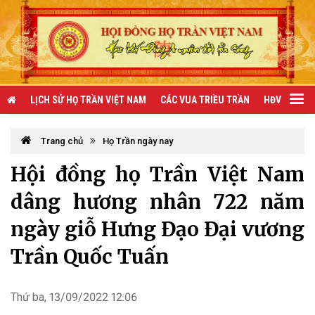
LỊCH SỬ HỌ TRẦN VIỆT NAM
CÁC VUA TRIỀU TRẦN
HĐV TRẦN 
Trang chủ
Họ Trần ngày nay
Hội đồng họ Trần Việt Nam
dâng hương nhân 722 năm
ngày giỗ Hưng Đạo Đại vương
Trần Quốc Tuấn
Thứ ba, 13/09/2022 12:06