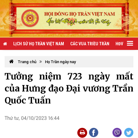
LỊCH SỬ HỌ TRẦN VIỆT NAM
CÁC VUA TRIỀU TRẦN
HĐV TRẦN 
Trang chủ
Họ Trần ngày nay
Tưởng niệm 723 ngày mất
của Hưng đạo Đại vương Trần
Quốc Tuấn
Thứ tư, 04/10/2023 16:44