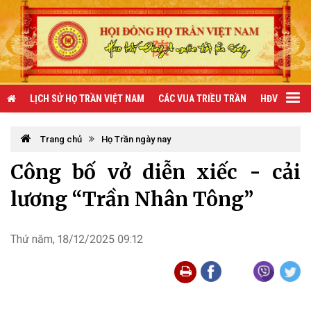
LỊCH SỬ HỌ TRẦN VIỆT NAM
CÁC VUA TRIỀU TRẦN
HĐV TRẦN 
Trang chủ
Họ Trần ngày nay
Công bố vở diễn xiếc - cải
lương “Trần Nhân Tông”
Thứ năm, 18/12/2025 09:12