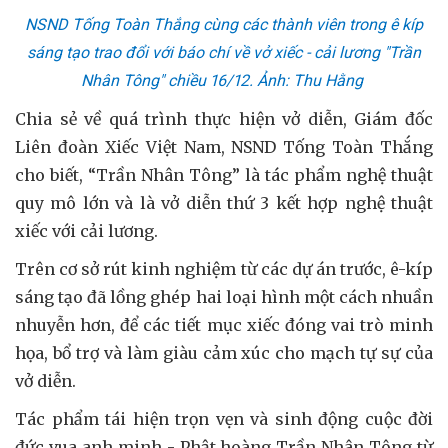
NSND Tống Toàn Thắng cùng các thành viên trong ê kíp
sáng tạo trao đổi với báo chí về vở xiếc - cải lương "Trần
Nhân Tông" chiều 16/12. Ảnh: Thu Hằng
Chia sẻ về quá trình thực hiện vở diễn, Giám đốc
Liên đoàn Xiếc Việt Nam, NSND Tống Toàn Thắng
cho biết, “Trần Nhân Tông” là tác phẩm nghệ thuật
quy mô lớn và là vở diễn thứ 3 kết hợp nghệ thuật
xiếc với cải lương.
Trên cơ sở rút kinh nghiệm từ các dự án trước, ê-kíp
sáng tạo đã lồng ghép hai loại hình một cách nhuần
nhuyễn hơn, để các tiết mục xiếc đóng vai trò minh
họa, bổ trợ và làm giàu cảm xúc cho mạch tự sự của
vở diễn.
Tác phẩm tái hiện trọn vẹn và sinh động cuộc đời
đức vua anh minh - Phật hoàng Trần Nhân Tông từ