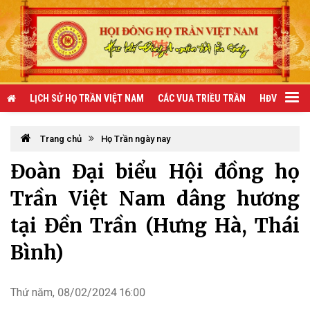
LỊCH SỬ HỌ TRẦN VIỆT NAM
CÁC VUA TRIỀU TRẦN
HĐV TRẦN 
Trang chủ
Họ Trần ngày nay
Đoàn Đại biểu Hội đồng họ
Trần Việt Nam dâng hương
tại Đền Trần (Hưng Hà, Thái
Bình)
Thứ năm, 08/02/2024 16:00