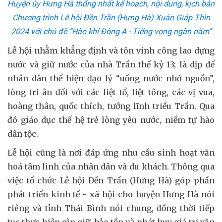
Huyện ủy Hưng Hà thống nhất kế hoạch, nội dung, kịch bản
Chương trình Lễ hội Đền Trần (Hưng Hà) Xuân Giáp Thìn
2024 với chủ đề “Hào khí Đông A - Tiếng vọng ngàn năm”
Lễ hội nhằm khẳng định và tôn vinh công lao dựng
nước và giữ nước của nhà Trần thế kỷ 13; là dịp để
nhân dân thể hiện đạo lý “uống nước nhớ nguồn”,
lòng tri ân đối với các liệt tổ, liệt tông, các vị vua,
hoàng thân, quốc thích, tướng lĩnh triều Trần. Qua
đó giáo dục thế hệ trẻ lòng yêu nước, niềm tự hào
dân tộc.
Lễ hội cũng là nơi đáp ứng nhu cầu sinh hoạt văn
hoá tâm linh của nhân dân và du khách. Thông qua
việc tổ chức Lễ hội Đền Trần (Hưng Hà) góp phần
phát triển kinh tế - xã hội cho huyện Hưng Hà nói
riêng và tỉnh Thái Bình nói chung, đồng thời tiếp
tục thực hiện gìn giữ, bảo tồn và phát huy giá trị văn