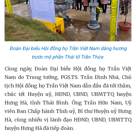
Đoàn Đại biểu Hội đồng họ Trần Việt Nam dâng hương
trước mộ phần Thái tổ Trần Thừa
Cùng ngày, Đoàn Đại biểu Hội đồng họ Trần Việt
Nam do Trung tướng, PGS.TS. Trần Đình Nhã, Chủ
tịch Hội đồng họ Trần Việt Nam dẫn đầu đã tới thăm,
chúc tết Huyện uỷ, HĐND, UBND, UBMTTQ huyện
Hưng Hà, tỉnh Thái Bình. Ông Trần Hữu Nam, Uỷ
viên Ban Chấp hành Tỉnh uỷ, Bí thư Huyện uỷ Hưng
Hà, cùng nhiều vị lãnh đạo HĐND, UBND, UBMTTQ
huyện Hưng Hà đã tiếp đoàn.