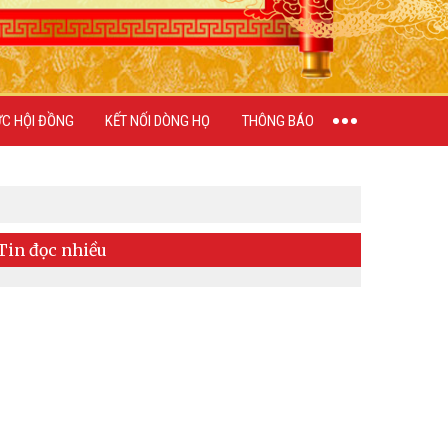
ỨC HỘI ĐỒNG
KẾT NỐI DÒNG HỌ
THÔNG BÁO
Tin đọc nhiều