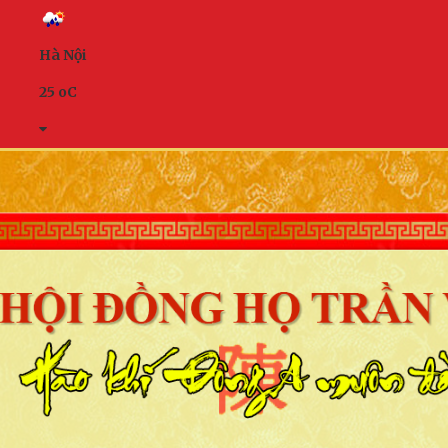
Hà Nội
25
o
C