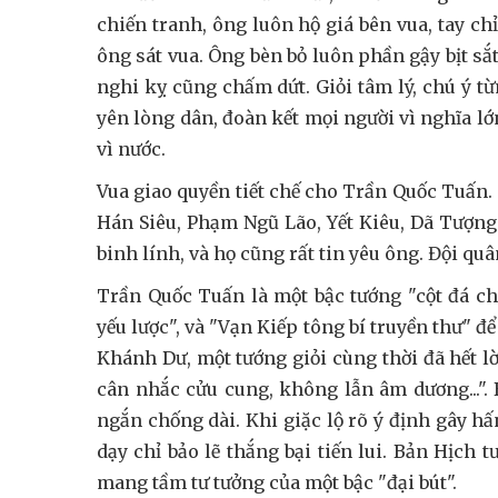
chiến tranh, ông luôn hộ giá bên vua, tay chỉ
ông sát vua. Ông bèn bỏ luôn phần gậy bịt sắ
nghi kỵ cũng chấm dứt. Giỏi tâm lý, chú ý t
yên lòng dân, đoàn kết mọi người vì nghĩa lớn
vì nước.
Vua giao quyền tiết chế cho Trần Quốc Tuấn.
Hán Siêu, Phạm Ngũ Lão, Yết Kiêu, Dã Tượng.
binh lính, và họ cũng rất tin yêu ông. Đội qu
Trần Quốc Tuấn là một bậc tướng "cột đá chố
yếu lược", và "Vạn Kiếp tông bí truyền thư" 
Khánh Dư, một tướng giỏi cùng thời đã hết lờ
cân nhắc cửu cung, không lẫn âm dương...". B
ngắn chống dài. Khi giặc lộ rõ ý định gây h
dạy chỉ bảo lẽ thắng bại tiến lui. Bản Hịch 
mang tầm tư tưởng của một bậc "đại bút".