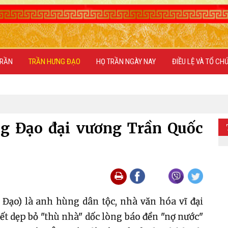
TRẦN
TRẦN HƯNG ĐẠO
HỌ TRẦN NGÀY NAY
ĐIỀU LỆ VÀ TỔ CH
g Đạo đại vương Trần Quốc
ạo) là anh hùng dân tộc, nhà văn hóa vĩ đại
ết dẹp bỏ "thù nhà" dốc lòng báo đền "nợ nước"