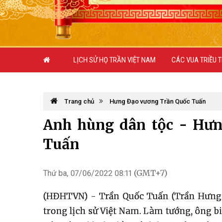
LỊCH SỬ HỌ TRẦN VIỆT NAM
CÁC VUA TRIỀU 
Trang chủ
Hưng Đạo vương Trần Quốc Tuấn
Anh hùng dân tộc - Hưn
Tuấn
(GMT+7)
Thứ ba, 07/06/2022 08:11
(HĐHTVN) - Trần Quốc Tuấn (Trần Hưng Đ
trong lịch sử Việt Nam. Làm tướng, ông bi