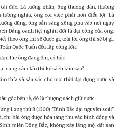
 tài đức. Là tướng nhân, ông thương dân, thương
tướng nghĩa, ông coi việc phải hơn điều lợi. Là
Là tướng dũng, ông sẵn sàng xông pha vào nơi nguy
ạch Đằng oanh liệt nghìn đời là đại công của ông.
ết theo ông thì sẽ được gì, trái lời ông thì sẽ bị gì.
 Trần Quốc Tuấn đều lập công lớn.
hăm lúc ông đang ốm, có hỏi:
ại sang xâm lấn thì kế sách làm sao?
hấm thía và sâu sắc cho mọi thời đại dựng nước và
âu gốc bền rễ, đó là thượng sách giữ nước.
ưng Long thứ 8 (1300) "Bình Bắc đại nguyên soái"
i, thi hài ông được hỏa táng thu vào bình đồng và
 Sinh miền Đông Bắc, không xây lăng mộ, đất san