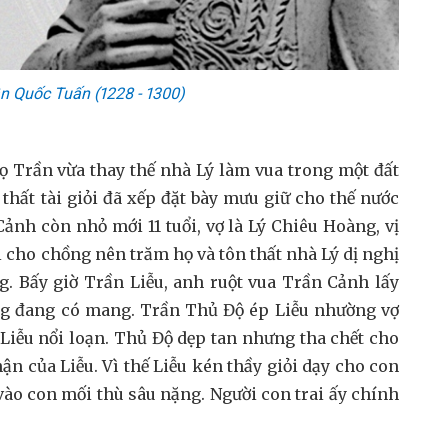
 Quốc Tuấn (1228 - 1300)
ọ Trần vừa thay thế nhà Lý làm vua trong một đất
thất tài giỏi đã xếp đặt bày mưu giữ cho thế nước
nh còn nhỏ mới 11 tuổi, vợ là Lý Chiêu Hoàng, vị
 cho chồng nên trăm họ và tôn thất nhà Lý dị nghị
g. Bấy giờ Trần Liễu, anh ruột vua Trần Cảnh lấy
ng đang có mang. Trần Thủ Độ ép Liễu nhường vợ
Liễu nổi loạn. Thủ Độ dẹp tan nhưng tha chết cho
ận của Liễu. Vì thế Liễu kén thầy giỏi dạy cho con
 vào con mối thù sâu nặng. Người con trai ấy chính