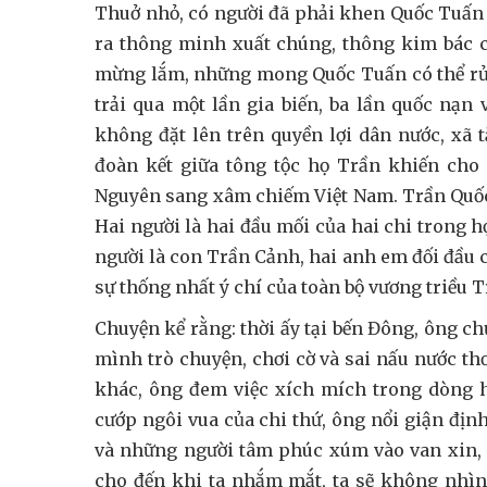
Thuở nhỏ, có người đã phải khen Quốc Tuấn l
ra thông minh xuất chúng, thông kim bác c
mừng lắm, những mong Quốc Tuấn có thể rử
trải qua một lần gia biến, ba lần quốc nạn 
không đặt lên trên quyền lợi dân nước, xã t
đoàn kết giữa tông tộc họ Trần khiến cho 
Nguyên sang xâm chiếm Việt Nam. Trần Quốc
Hai người là hai đầu mối của hai chi trong h
người là con Trần Cảnh, hai anh em đối đầu c
sự thống nhất ý chí của toàn bộ vương triều
Chuyện kể rằng: thời ấy tại bến Đông, ông 
mình trò chuyện, chơi cờ và sai nấu nước th
khác, ông đem việc xích mích trong dòng 
cướp ngôi vua của chi thứ, ông nổi giận đị
và những người tâm phúc xúm vào van xin,
cho đến khi ta nhắm mắt, ta sẽ không nhìn