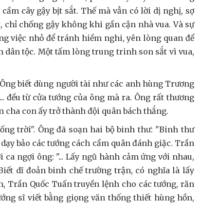
 cầm cây gậy bịt sắt. Thế mà vẫn có lời dị nghị, sợ
t, chỉ chống gậy không khi gần cận nhà vua. Và sự
ừng việc nhỏ để tránh hiềm nghi, yên lòng quan để
 dân tộc. Một tấm lòng trung trinh son sắt vì vua,
 Ông biết dùng người tài như các anh hùng Trương
.. đều từ cửa tướng của ông mà ra. Ông rất thương
ân cha con ấy trở thành đội quân bách thắng.
ng trời". Ông đã soạn hai bộ binh thư: "Binh thư
để dạy bảo các tướng cách cầm quân đánh giặc. Trần
i ca ngợi ông: "... Lấy ngũ hành cảm ứng với nhau,
iết dĩ đoản binh chế trường trận, có nghĩa là lấy
ấn, Trần Quốc Tuấn truyền lệnh cho các tướng, răn
tướng sĩ viết bằng giọng văn thống thiết hùng hồn,