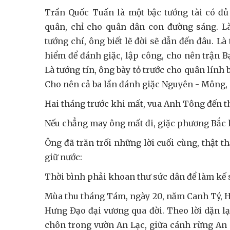
Trần Quốc Tuấn là một bậc tướng tài có đủ
quân, chỉ cho quân dân con đường sáng. Là 
tướng chí, ông biết lẽ đời sẽ dẫn đến đâu. 
hiểm để đánh giặc, lập công, cho nên trận B
Là tướng tín, ông bày tỏ trước cho quân lính bi
Cho nên cả ba lần đánh giặc Nguyên - Mông,
Hai tháng trước khi mất, vua Anh Tông đến t
Nếu chẳng may ông mất đi, giặc phương Bắc l
Ông đã trăn trối những lời cuối cùng, thật t
giữ nước:
Thời bình phải khoan thư sức dân để làm kế s
Mùa thu tháng Tám, ngày 20, năm Canh Tý, H
Hưng Đạo đại vương qua đời. Theo lời dặn lạ
chôn trong vườn An Lạc, giữa cánh rừng An