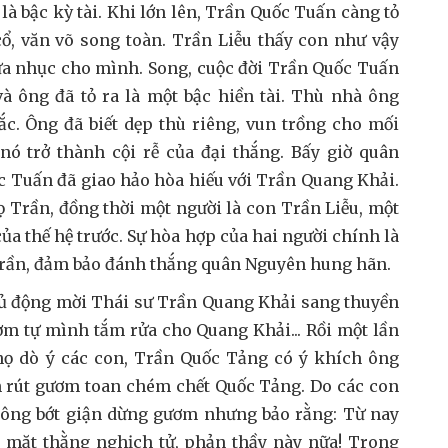
à bậc kỳ tài. Khi lớn lên, Trần Quốc Tuấn càng tỏ
ổ, văn võ song toàn. Trần Liễu thấy con như vậy
a nhục cho mình. Song, cuộc đời Trần Quốc Tuấn
và ông đã tỏ ra là một bậc hiền tài. Thù nhà ông
ắc. Ông đã biết dẹp thù riêng, vun trồng cho mối
nó trở thành cội rễ của đại thắng. Bấy giờ quân
 Tuấn đã giao hảo hòa hiếu với Trần Quang Khải.
ọ Trần, đồng thời một người là con Trần Liễu, một
ủa thế hệ trước. Sự hòa hợp của hai người chính là
 Trần, đảm bảo đánh thắng quân Nguyên hung hãn.
chủ động mời Thái sư Trần Quang Khải sang thuyền
ơm tự mình tắm rửa cho Quang Khải... Rồi một lần
họ dò ý các con, Trần Quốc Tảng có ý khích ông
nh rút gươm toan chém chết Quốc Tảng. Do các con
 ông bớt giận dừng gươm nhưng bảo rằng: Từ nay
 mặt thằng nghịch tử, phản thầy này nữa! Trong