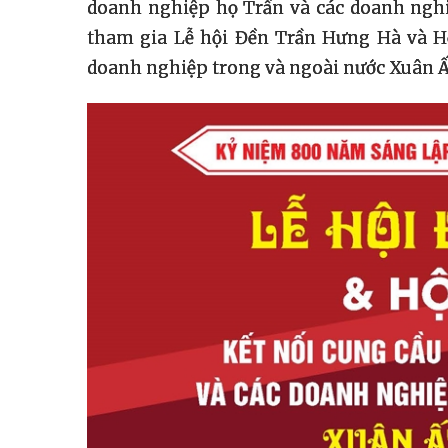
doanh nghiệp họ Trần và các doanh nghi
tham gia Lễ hội Đền Trần Hưng Hà và Hộ
doanh nghiệp trong và ngoài nước Xuân Ấ