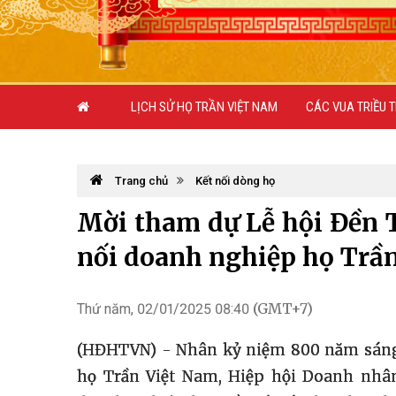
LỊCH SỬ HỌ TRẦN VIỆT NAM
CÁC VUA TRIỀU 
Trang chủ
Kết nối dòng họ
Mời tham dự Lễ hội Đền 
nối doanh nghiệp họ Trần
(GMT+7)
Thứ năm, 02/01/2025 08:40
(HĐHTVN) - Nhân kỷ niệm 800 năm sáng l
họ Trần Việt Nam, Hiệp hội Doanh nhân