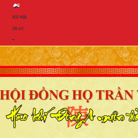
Hà Nội
28
o
C