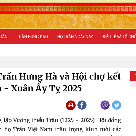
TRẦN
TRẦN HƯNG ĐẠO
HỌ TRẦN NGÀY NAY
ĐIỀU LỆ VÀ TỔ CH
Trần Hưng Hà và Hội chợ kết
 - Xuân Ấy Tỵ 2025
ập Vương triều Trần (1225 - 2025), Hội đồng
 họ Trần Việt Nam trân trọng kính mời các