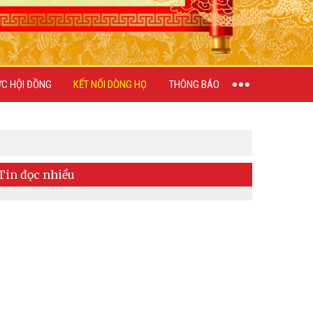
ỨC HỘI ĐỒNG
KẾT NỐI DÒNG HỌ
THÔNG BÁO
Tin đọc nhiều