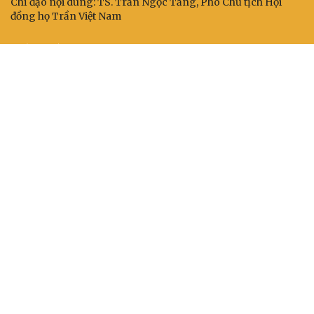
Chỉ đạo nội dung: TS. Trần Ngọc Tăng, Phó Chủ tịch Hội
đồng họ Trần Việt Nam
KẾT NỐI
BAN BIÊN TẬP
1. Trưởng ban: TS. Nhà báo Trần Doãn
2. Phó Trưởng ban Thường trực: TS. Nhà báo Trần Bá
Dung
3. Phó Trưởng ban, Tổng Thư ký tòa soạn: ThS. Nhà báo
Trần Hồng Quỳnh
4. Phó Trưởng ban: ThS. Nhà báo Trần Quốc Hoàn