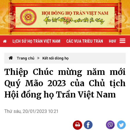
LỊCH SỬ HỌ TRẦN VIỆT NAM
CÁC VUA TRIỀU TRẦN
HĐV TRẦN 
Trang chủ
Kết nối dòng họ
Thiệp Chúc mừng năm mới
Quý Mão 2023 của Chủ tịch
Hội đồng họ Trần Việt Nam
Thứ sáu, 20/01/2023 10:21