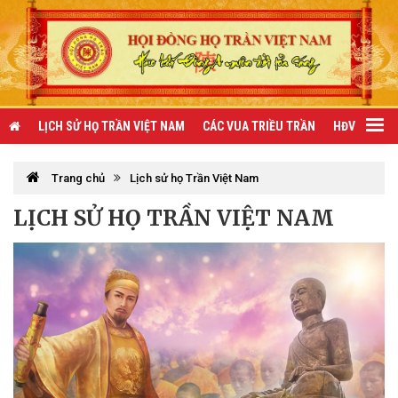
LỊCH SỬ HỌ TRẦN VIỆT NAM
CÁC VUA TRIỀU TRẦN
HĐV TRẦN 
Trang chủ
Lịch sử họ Trần Việt Nam
LỊCH SỬ HỌ TRẦN VIỆT NAM