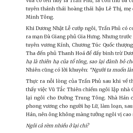
Vua có tên huý là Trần Phủ, là con thứ ba
tuyên thánh thái hoàng thái hậu Lê Thị, mẹ 
Minh Tông.
Khi Dương Nhật Lễ cướp ngôi, Trần Phủ có co
ra mạn Đà Giang phủ Gia Hưng. Nhưng trước 
tuyên vương Kính, Chương Túc Quốc thượn
Tha đến phủ Thanh Hoá để dấy binh trừ Dươ
hạ là thiên hạ của tổ tông, sao lại đành bỏ c
Nhiên cũng có lời khuyên:
“Người ta muốn làm
Thực ra nỗi lòng của Trần Phủ sau khi về t
thấy việc Vũ Tắc Thiên chiếm ngôi lập nhà 
lại ngôi cho Đường Trung Tông. Nhà Hán c
phong vương cho người họ Lữ, làm loạn, sau
Hán, nên ông không màng tưởng ngôi vị cao 
Ngôi cả rèm nhiều ở lại chi?