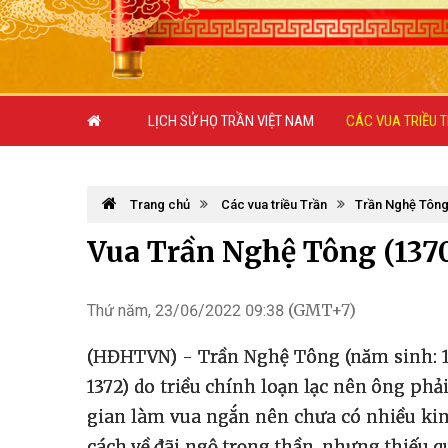
LỊCH SỬ HỌ TRẦN VIỆT NAM
CÁC VUA TRIỀU 
Trang chủ
Các vua triều Trần
Trần Nghệ Tông 
Vua Trần Nghệ Tông (1370
(GMT+7)
Thứ năm, 23/06/2022 09:38
(HĐHTVN) - Trần Nghệ Tông (năm sinh: 13
1372) do triều chính loạn lạc nên ông phải 
gian làm vua ngắn nên chưa có nhiều kin
cách về đãi ngộ trọng thần, nhưng thiếu 