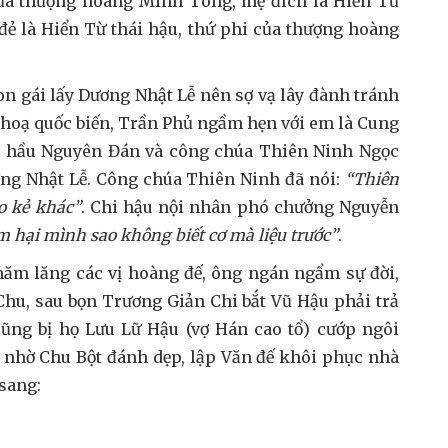
 của thượng hoàng Minh Tông, mẹ đích là Hiển Từ
đẻ là Hiển Từ thái hậu, thứ phi của thượng hoàng
n gái lấy Dương Nhật Lễ nên sợ vạ lây đành tránh
hoạ quốc biến, Trần Phủ ngầm hẹn với em là Cung
g hầu Nguyên Đán và công chúa Thiên Ninh Ngọc
ng Nhật Lễ. Công chúa Thiên Ninh đã nói:
“Thiên
ho kẻ khác”
. Chi hậu nội nhân phó chưởng Nguyễn
 hại mình sao không biết cơ mà liệu trước”
.
hăm lăng các vị hoàng đế, ông ngán ngẩm sự đời,
Chu, sau bọn Trương Giản Chi bắt Vũ Hậu phải trả
ũng bị họ Lưu Lữ Hậu (vợ Hán cao tổ) cướp ngôi
 nhờ Chu Bột đánh dẹp, lập Văn đế khôi phục nhà
sang: