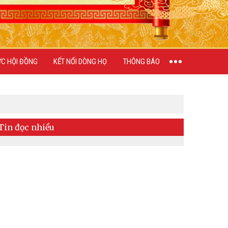
ỨC HỘI ĐỒNG
KẾT NỐI DÒNG HỌ
THÔNG BÁO
Tin đọc nhiều