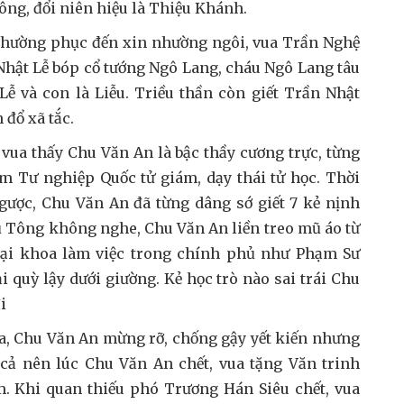
ng, đổi niên hiệu là Thiệu Khánh.
 thường phục đến xin nhường ngôi, vua Trần Nghệ
Nhật Lễ bóp cổ tướng Ngô Lang, cháu Ngô Lang tâu
Lễ và con là Liễu. Triều thần còn giết Trần Nhật
đổ xã tắc.
 vua thấy Chu Văn An là bậc thầy cương trực, từng
 Tư nghiệp Quốc tử giám, dạy thái tử học. Thời
ược, Chu Văn An đã từng dâng sớ giết 7 kẻ nịnh
Dụ Tông không nghe, Chu Văn An liền treo mũ áo từ
 đại khoa làm việc trong chính phủ như Phạm Sư
 quỳ lậy dưới giường. Kẻ học trò nào sai trái Chu
i
ua, Chu Văn An mừng rỡ, chống gậy yết kiến nhưng
 cả nên lúc Chu Văn An chết, vua tặng Văn trinh
m. Khi quan thiếu phó Trương Hán Siêu chết, vua