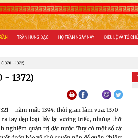
TRẦN
TRẦN HƯNG ĐẠO
HỌ TRẦN NGÀY NAY
ĐIỀU LỆ VÀ TỔ CH
(1370 - 1372)
 - 1372)
21 - năm mất: 1394; thời gian làm vua: 1370 -
ra tay dẹp loại, lấy lại vương triều, nhưng thời
h nghiệm quản trị đất nước. Tuy có một số cải
quyết đoán bảo vệ chủ quyền nên để quân Chiêm