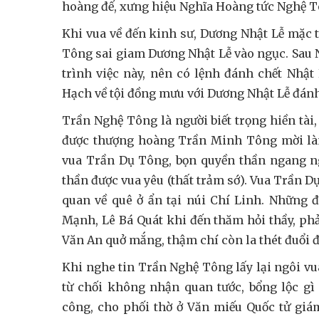
hoàng đế, xưng hiệu Nghĩa Hoàng tức Nghệ Tô
Khi vua về đến kinh sư, Dương Nhật Lễ mặc
Tông sai giam Dương Nhật Lễ vào ngục. Sau 
trình việc này, nên có lệnh đánh chết Nhật 
Hạch về tội đồng mưu với Dương Nhật Lễ đánh 
Trần Nghệ Tông là người biết trọng hiền tài,
được thượng hoàng Trần Minh Tông mời làm
vua Trần Dụ Tông, bọn quyền thần ngang ng
thần được vua yêu (thất trảm sớ). Vua Trần 
quan về quê ở ẩn tại núi Chí Linh. Những
Mạnh, Lê Bá Quát khi đến thăm hỏi thầy, phải
Văn An quở mắng, thậm chí còn la thét đuổi đ
Khi nghe tin Trần Nghệ Tông lấy lại ngôi v
từ chối không nhận quan tước, bổng lộc gì
công, cho phối thờ ở Văn miếu Quốc tử giá