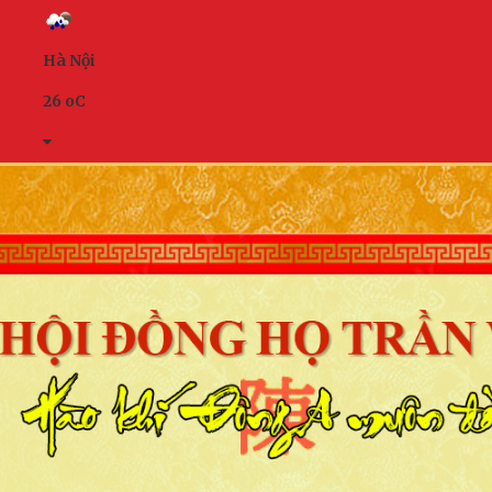
Hà Nội
26
o
C