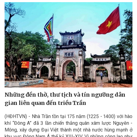
Những đền thờ, thư tịch và tín ngưỡng dân
gian liên quan đến triều Trần
(HĐHTVN) - Nhà Trần tồn tại 175 năm (1225 - 1400) với hào
khí “Đông A” đã 3 lần chiến thắng quân xâm lược Nguyên -
Mông, xây dựng Đại Việt thành một nhà nước hùng mạnh ở
khu vực Đông Nam Á thế kỷ XIII-XIV. Vì những công lao như