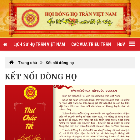
LỊCH SỬ HỌ TRẦN VIỆT NAM
CÁC VUA TRIỀU TRẦN
HĐV TRẦN 
Trang chủ
Kết nối dòng họ
KẾT NỐI DÒNG HỌ